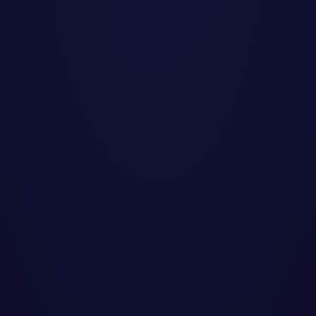
e
Estudio de aterramiento
Es